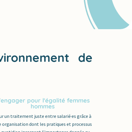
nvironnement
de
'engager pour l'égalité femmes
hommes
ur un traitement juste entre salarié
·
es grâce à
 organisation dont les pratiques et processus
 quotidien incarnent l’importance donnée au