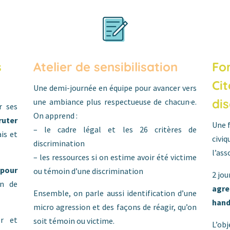
s
Atelier de sensibilisation
Fo
Ci
Une demi-journée en équipe pour avancer vers
di
une ambiance plus respectueuse de chacun·e.
r ses
On apprend :
ruter
Une 
– le cadre légal et les 26 critères de
ais et
civi
discrimination
l’ass
– les ressources si on estime avoir été victime
 pour
ou témoin d’une discrimination
2 jou
en de
agre
Ensemble, on parle aussi identification d’une
han
micro agression et des façons de réagir, qu’on
er et
soit témoin ou victime.
L’obj