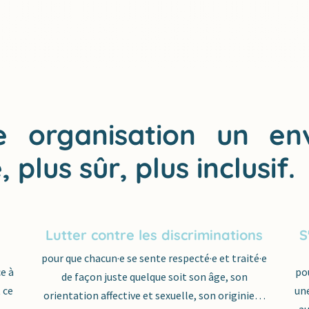
re organisation un e
, plus sûr, plus inclusif.
Lutter contre les discriminations
S
pour que chacun
·
e se sente respecté
·
e et traité
·
e
ce à
po
de façon juste quelque soit son âge, son
 ce
une
orientation affective et sexuelle, son originie…
n
au