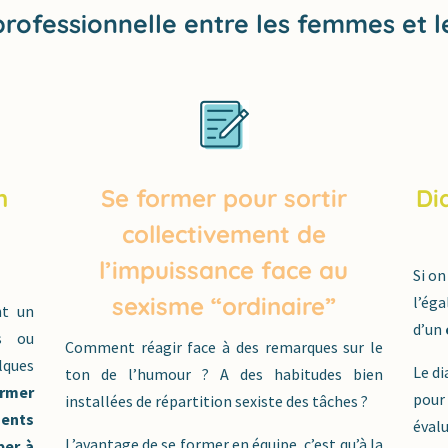
 professionnelle entre les femmes et
n
Se former pour sortir
Di
s
collectivement de
l’impuissance face au
Si on
sexisme “ordinaire”
l’éga
nt un
d’un
es ou
Comment réagir face à des remarques sur le
lques
Le di
ton de l’humour ? A des habitudes bien
ormer
pour 
installées de répartition sexiste des tâches ?
ments
évalu
L’avantage de se former en équipe, c’est qu’à la
per à