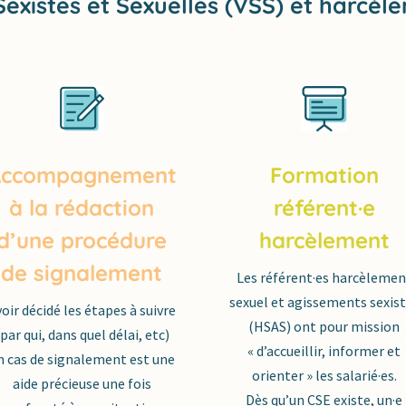
Sexistes et Sexuelles (VSS) et harcèl
Accompagnement
Formation
à la rédaction
référent·e
d’une procédure
harcèlement
de signalement
Les référent
·
es harcèlemen
sexuel et agissements sexis
oir décidé les étapes à suivre
(HSAS) ont pour mission
par qui, dans quel délai, etc)
« d’accueillir, informer et
n cas de signalement est une
orienter » les salarié·es.
aide précieuse une fois
Dès qu’un CSE existe, un·e